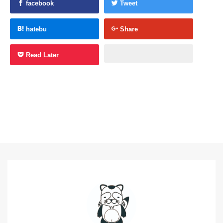
facebook
Tweet
hatebu
Share
Read Later