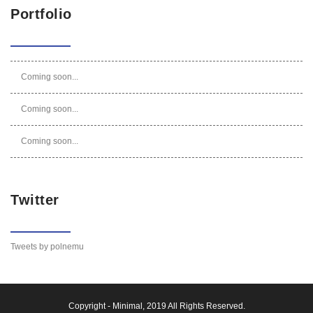
Portfolio
Coming soon...
Coming soon...
Coming soon...
Twitter
Tweets by polnemu
Copyright -
Minimal
, 2019 All Rights Reserved.