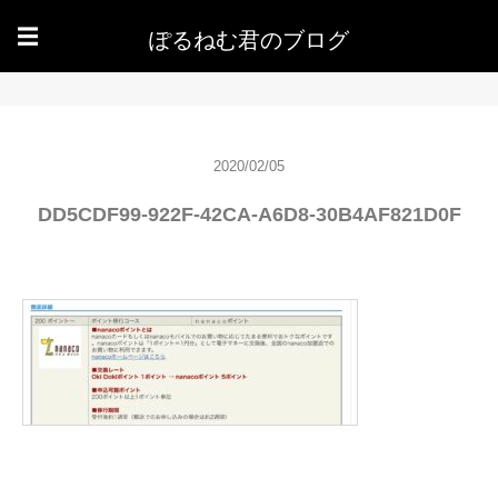
ぽるねむ君のブログ
☰
2020/02/05
DD5CDF99-922F-42CA-A6D8-30B4AF821D0F