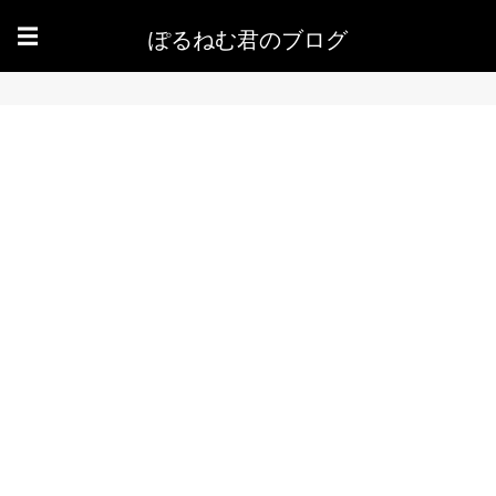
ぽるねむ君のブログ
☰