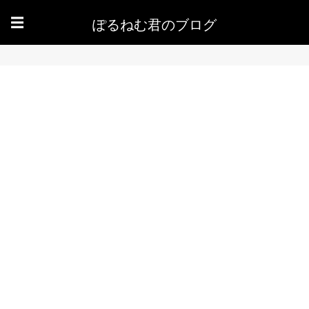
ぽるねむ君のブログ
☰