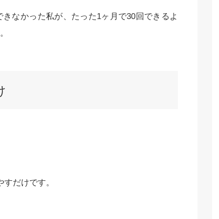
できなかった私が、たった1ヶ月で30回できるよ
。
け
やすだけです。